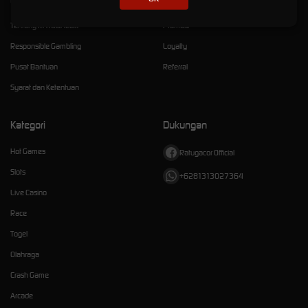
Tentang RATUGACOR
Promosi
Responsible Gambling
Loyalty
Pusat Bantuan
Referral
Syarat dan Ketentuan
Kategori
Dukungan
Hot Games
Ratugacor Official
Slots
+6281313027364
Live Casino
Race
Togel
Olahraga
Crash Game
Arcade