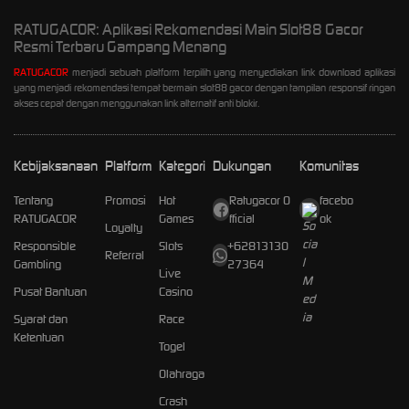
RATUGACOR: Aplikasi Rekomendasi Main Slot88 Gacor
Resmi Terbaru Gampang Menang
RATUGACOR
menjadi sebuah platform terpilih yang menyediakan link download aplikasi
yang menjadi rekomendasi tempat bermain slot88 gacor dengan tampilan responsif ringan
akses cepat dengan menggunakan link alternatif anti blokir.
Kebijaksanaan
Platform
Kategori
Dukungan
Komunitas
Tentang
Promosi
Hot
Ratugacor O
facebo
RATUGACOR
Games
fficial
ok
Loyalty
Responsible
Slots
+62813130
Referral
Gambling
27364
Live
Pusat Bantuan
Casino
Syarat dan
Race
Ketentuan
Togel
Olahraga
Crash