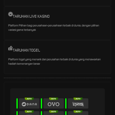
TARUHAN LIVE KASINO
Platform Pilihan bagi perusahaan-perusahaan terbaik di dunia, dengan pilihan
variasi game terbanyak
TARUHAN TOGEL
Platform togel yang menarik dari perusahan terbaik di dunia yang menawarkan
hadiah kemenangan besar