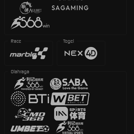
Race
Togel
Olahraga