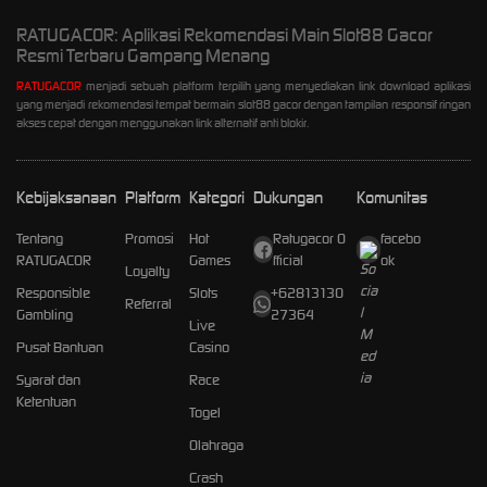
RATUGACOR: Aplikasi Rekomendasi Main Slot88 Gacor
Resmi Terbaru Gampang Menang
RATUGACOR
menjadi sebuah platform terpilih yang menyediakan link download aplikasi
yang menjadi rekomendasi tempat bermain slot88 gacor dengan tampilan responsif ringan
akses cepat dengan menggunakan link alternatif anti blokir.
Kebijaksanaan
Platform
Kategori
Dukungan
Komunitas
Tentang
Promosi
Hot
Ratugacor O
facebo
RATUGACOR
Games
fficial
ok
Loyalty
Responsible
Slots
+62813130
Referral
Gambling
27364
Live
Pusat Bantuan
Casino
Syarat dan
Race
Ketentuan
Togel
Olahraga
Crash