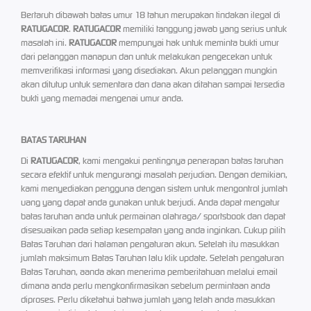
Bertaruh dibawah batas umur 18 tahun merupakan tindakan ilegal di
RATUGACOR
.
RATUGACOR
memiliki tanggung jawab yang serius untuk
masalah ini.
RATUGACOR
mempunyai hak untuk meminta bukti umur
dari pelanggan manapun dan untuk melakukan pengecekan untuk
memverifikasi informasi yang disediakan. Akun pelanggan mungkin
akan ditutup untuk sementara dan dana akan ditahan sampai tersedia
bukti yang memadai mengenai umur anda.
BATAS TARUHAN
Di
RATUGACOR
, kami mengakui pentingnya penerapan batas taruhan
secara efektif untuk mengurangi masalah perjudian. Dengan demikian,
kami menyediakan pengguna dengan sistem untuk mengontrol jumlah
uang yang dapat anda gunakan untuk berjudi. Anda dapat mengatur
batas taruhan anda untuk permainan olahraga/ sportsbook dan dapat
disesuaikan pada setiap kesempatan yang anda inginkan. Cukup pilih
Batas Taruhan dari halaman pengaturan akun. Setelah itu masukkan
jumlah maksimum Batas Taruhan lalu klik update. Setelah pengaturan
Batas Taruhan, aanda akan menerima pemberitahuan melalui email
dimana anda perlu mengkonfirmasikan sebelum permintaan anda
diproses. Perlu diketahui bahwa jumlah yang telah anda masukkan