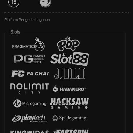
Platform Penyedia Layanan
Slots