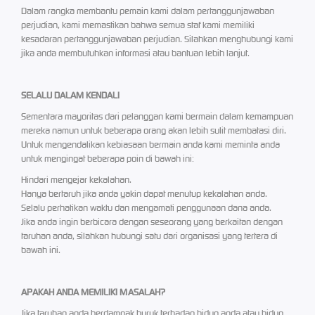
Dalam rangka membantu pemain kami dalam pertanggunjawaban
perjudian, kami memastikan bahwa semua staf kami memiliki
kesadaran pertanggunjawaban perjudian. Silahkan menghubungi kami
jika anda membutuhkan informasi atau bantuan lebih lanjut.
SELALU DALAM KENDALI
Sementara mayoritas dari pelanggan kami bermain dalam kemampuan
mereka namun untuk beberapa orang akan lebih sulit membatasi diri.
Untuk mengendalikan kebiasaan bermain anda kami meminta anda
untuk mengingat beberapa poin di bawah ini:
Hindari mengejar kekalahan.
Hanya bertaruh jika anda yakin dapat menutup kekalahan anda.
Selalu perhatikan waktu dan mengamati penggunaan dana anda.
Jika anda ingin berbicara dengan seseorang yang berkaitan dengan
taruhan anda, silahkan hubungi satu dari organisasi yang tertera di
bawah ini.
APAKAH ANDA MEMILIKI MASALAH?
Jika taruhan anda berdampak buruk terhadap hidup anda atau hidup