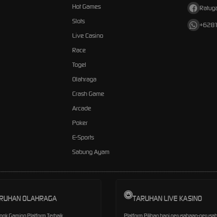
Hot Games
Ratuga
Slots
+628
Live Casino
Race
Togel
Olahraga
Crash Game
Arcade
Poker
E-Sports
Sabung Ayam
RUHAN OLAHRAGA
TARUHAN LIVE KASINO
ook Gaming Platform Terbaik
Platform Pilihan bagi perusahaan-perusa