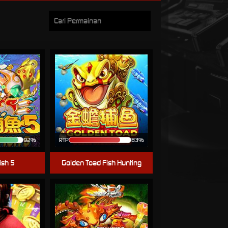
92%
RTP
83%
ish 5
Golden Toad Fish Hunting