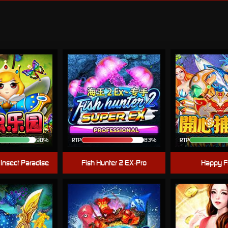
90%
RTP
83%
RTP
 Insect Paradise
Fish Hunter 2 EX-Pro
Happy F