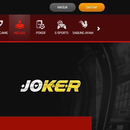
MASUK
DAFTAR
 GAME
ARCADE
POKER
E-SPORTS
SABUNG AYAM
PROMOSI