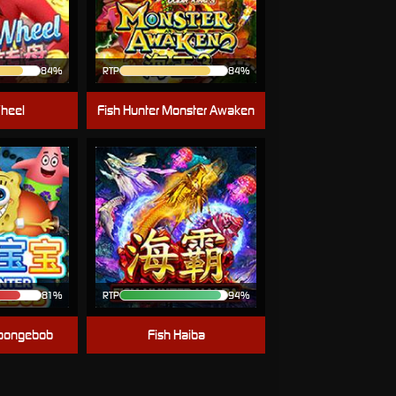
84%
RTP
84%
heel
Fish Hunter Monster Awaken
81%
RTP
94%
Spongebob
Fish Haiba