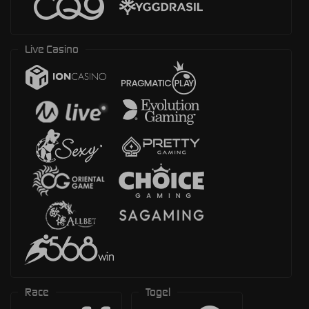
Live Casino
Race
Togel