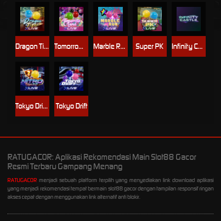
Dragon Tiger
Tomorrow land
Marble Run
Super PK
Infinity Castle
Tokyo Drift Nitro
Tokyo Drift
RATUGACOR: Aplikasi Rekomendasi Main Slot88 Gacor
Resmi Terbaru Gampang Menang
RATUGACOR
menjadi sebuah platform terpilih yang menyediakan link download aplikasi
yang menjadi rekomendasi tempat bermain slot88 gacor dengan tampilan responsif ringan
akses cepat dengan menggunakan link alternatif anti blokir.