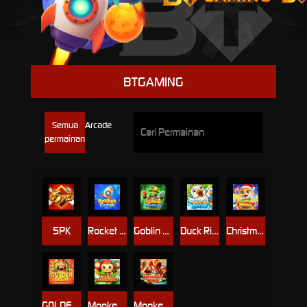
BTGAMING
Semua
Arcade
permainan
5PK
Rocket Crash
Goblin Treasure
Duck River
Christmas Mines
GOLDEN BASIN
Monkey Thunderbolt
Monkey King