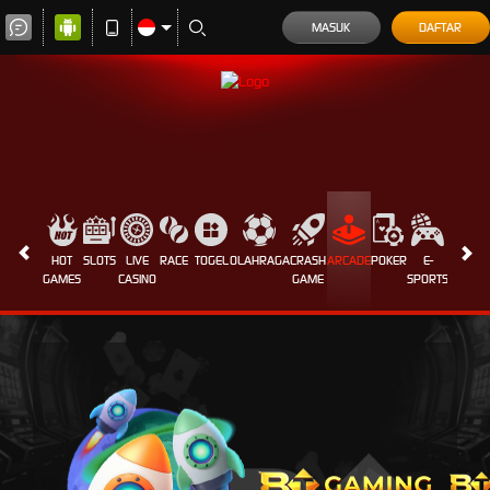
MASUK
DAFTAR
HOT
SLOTS
LIVE
RACE
TOGEL
OLAHRAGA
CRASH
ARCADE
POKER
E-
SABUN
GAMES
CASINO
GAME
SPORTS
AYAM