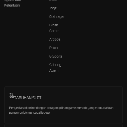
Ketentuan
Togel
Olahraga
Crash
Game
Arcade
Poker
E-Sports
Sabung
Ayam
TARUHAN SLOT
Penyedia slot online dengan beragam pilihan game menarik yang memudahkan
pemain untuk mencapai jackpot