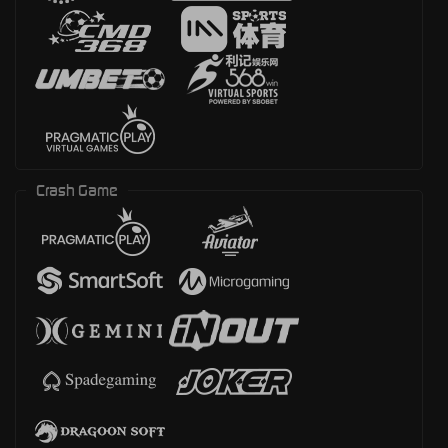
Crash Game