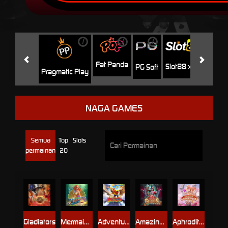
i
i
i
i
i
Facha
Fat Panda
Slot88 x PP
PG Soft
Pragmatic Play
NAGA GAMES
Semua
Top
Slots
permainan
20
Gladiators
Mermaid's Treasure
Adventures Of Caramelo
Amazing Circus
Aphrodite - Goddess of Love