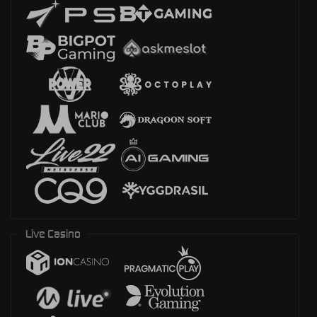
Live Casino