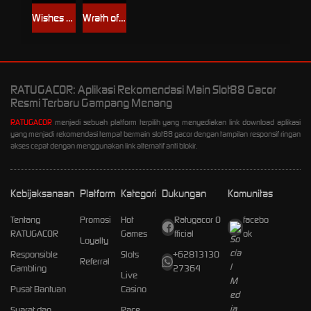
Wishes of the Genie
Wrath of Zeus
RATUGACOR: Aplikasi Rekomendasi Main Slot88 Gacor
Resmi Terbaru Gampang Menang
RATUGACOR
menjadi sebuah platform terpilih yang menyediakan link download aplikasi
yang menjadi rekomendasi tempat bermain slot88 gacor dengan tampilan responsif ringan
akses cepat dengan menggunakan link alternatif anti blokir.
Kebijaksanaan
Platform
Kategori
Dukungan
Komunitas
Tentang
Promosi
Hot
Ratugacor O
facebo
RATUGACOR
Games
fficial
ok
Loyalty
Responsible
Slots
+62813130
Referral
Gambling
27364
Live
Pusat Bantuan
Casino
Syarat dan
Race