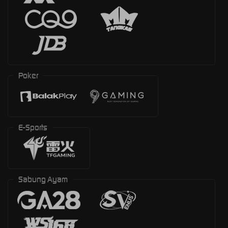
Poker
E-Sports
Sabung Ayam