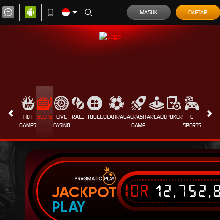
MASUK
DAFTAR
HOT
SLOTS
LIVE
RACE
TOGEL
OLAHRAGA
CRASH
ARCADE
POKER
E-
SABUN
GAMES
CASINO
GAME
SPORTS
AYAM
IDR
12,752,
JACKPOT
PLAY