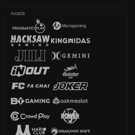
Arcade