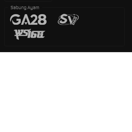
Sabung Ayam