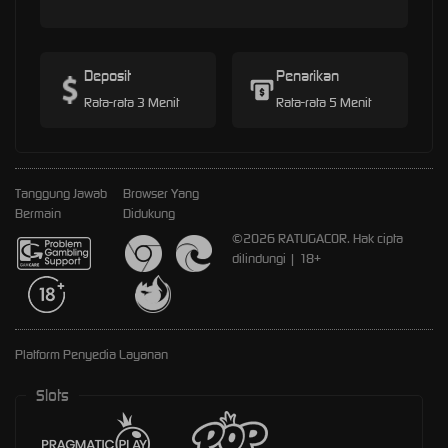
Deposit
Penarikan
Rata-rata 3 Menit
Rata-rata 5 Menit
Tanggung Jawab
Browser Yang
Bermain
Didukung
©2026 RATUGACOR. Hak cipta
dilindungi | 18+
Platform Penyedia Layanan
Slots