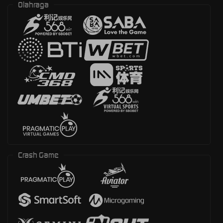
Olahraga
Crash Game