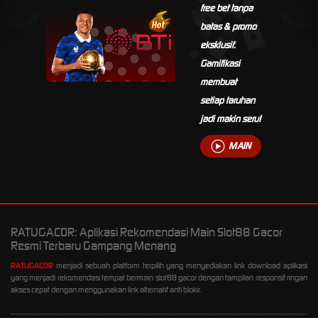
free bet tanpa
batas & promo
eksklusif.
Gamifikasi
membuat
setiap taruhan
jadi makin seru!
MAIN
RATUGACOR: Aplikasi Rekomendasi Main Slot88 Gacor
Resmi Terbaru Gampang Menang
RATUGACOR
menjadi sebuah platform terpilih yang menyediakan link download aplikasi
yang menjadi rekomendasi tempat bermain slot88 gacor dengan tampilan responsif ringan
akses cepat dengan menggunakan link alternatif anti blokir.