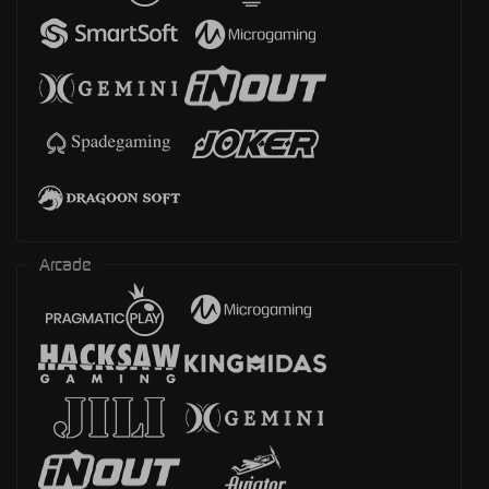
Arcade