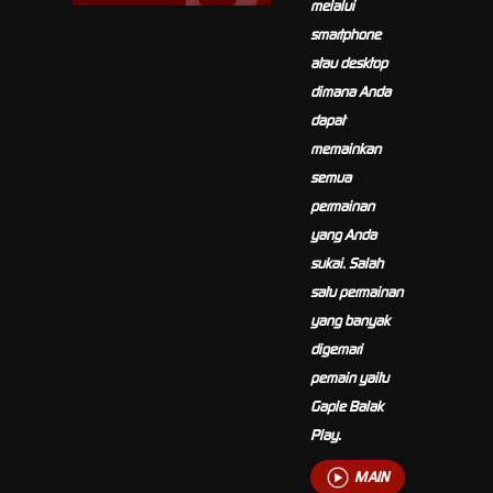
melalui
smartphone
atau desktop
dimana Anda
dapat
memainkan
semua
permainan
yang Anda
sukai. Salah
satu permainan
yang banyak
digemari
pemain yaitu
Gaple Balak
Play.
MAIN