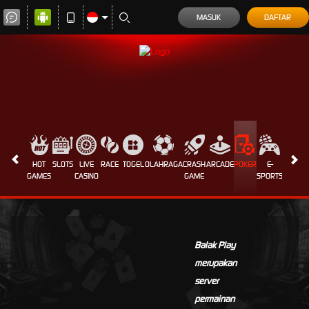
MASUK
DAFTAR
HOT
SLOTS
LIVE
RACE
TOGEL
OLAHRAGA
CRASH
ARCADE
POKER
E-
SABUN
GAMES
CASINO
GAME
SPORTS
AYAM
Balak Play
merupakan
server
permainan