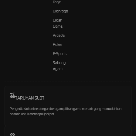
Togel
Olahraga
Crash
Game
Arcade
Poker
E-Sports
Sabung
Ayam
TARUHAN SLOT
Penyedia slot online dengan beragam pilihan game menarik yang memudahkan
pemain untuk mencapai jackpot