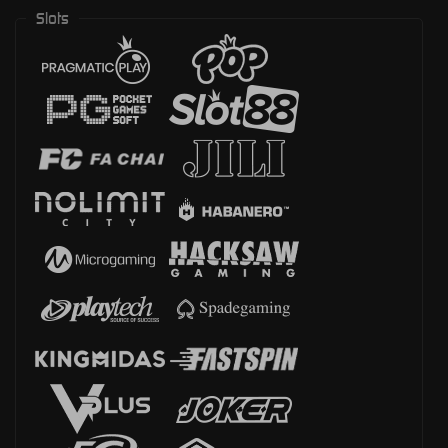
Slots