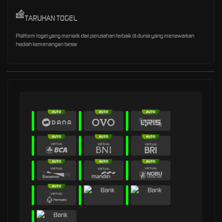
TARUHAN TOGEL
Platform togel yang menarik dari perusahan terbaik di dunia yang menawarkan
hadiah kemenangan besar