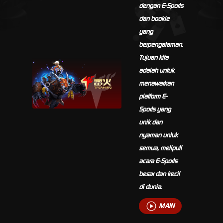
dengan E-Sports
dan bookie
yang
berpengalaman.
Tujuan kita
adalah untuk
menawarkan
platform E-
Sports yang
unik dan
nyaman untuk
semua, meliputi
acara E-Sports
besar dan kecil
di dunia.
MAIN