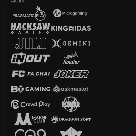
Arcade