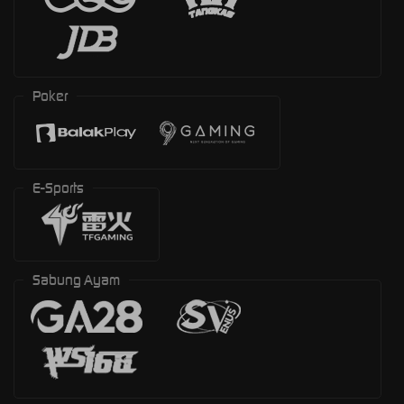
Poker
E-Sports
Sabung Ayam