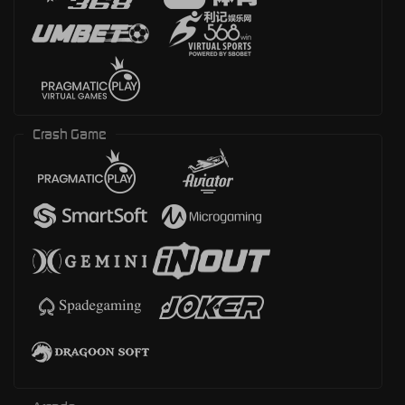
Crash Game