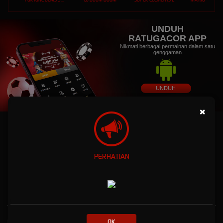
UNDUH
RATUGACOR APP
Nikmati berbagai permainan dalam satu
genggaman
UNDUH
PANDUAN INSTALASI
×
RATUGACOR: Aplikasi Rekomendasi Main Slot88 Gacor
Resmi Terbaru Gampang Menang
PERHATIAN
RATUGACOR
menjadi sebuah platform terpilih yang menyediakan link download aplikasi
yang menjadi rekomendasi tempat bermain slot88 gacor dengan tampilan responsif ringan
akses cepat dengan menggunakan link alternatif anti blokir.
OK
Kebijaksanaan
Platform