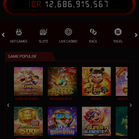
IDR
12,686,915,567
HOT GAMES
SLOTS
LIVE CASINO
RACE
TOGEL
OL
GAME POPULER
GATES OF OLYMPUS POP
TREASURES OF AZTEC
NEZHA 2
MOCHI MANIA 1
FORTUNE GEMS 500
DJ BOOM BOOM
SUPER ELEMENTS 2
MAHJONG WAYS